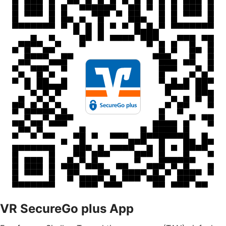
VR SecureGo plus App