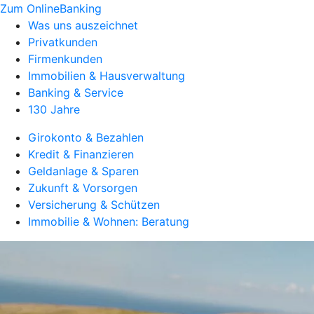
Zum OnlineBanking
Was uns auszeichnet
Privatkunden
Firmenkunden
Immobilien & Hausverwaltung
Banking & Service
130 Jahre
Girokonto & Bezahlen
Kredit & Finanzieren
Geldanlage & Sparen
Zukunft & Vorsorgen
Versicherung & Schützen
Immobilie & Wohnen: Beratung