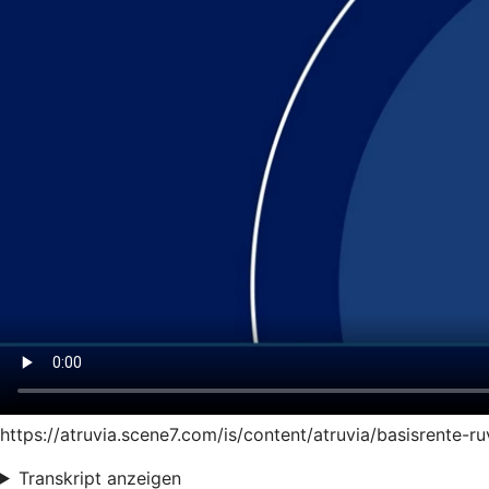
https://atruvia.scene7.com/is/content/atruvia/basisrente-
Transkript anzeigen