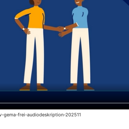
ruv-gema-frei-audiodeskription-202511