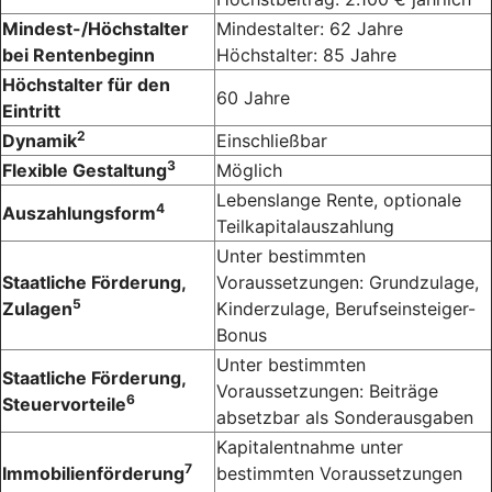
Mindest-/Höchstalter
Mindestalter: 62 Jahre
bei Rentenbeginn
Höchstalter: 85 Jahre
Höchstalter für den
60 Jahre
Eintritt
2
Dynamik
Einschließbar
3
Flexible Gestaltung
Möglich
Lebenslange Rente, optionale
4
Auszahlungsform
Teilkapitalauszahlung
Unter bestimmten
Staatliche Förderung,
Voraussetzungen: Grundzulage,
5
Zulagen
Kinderzulage, Berufseinsteiger-
Bonus
Unter bestimmten
Staatliche Förderung,
Voraussetzungen: Beiträge
6
Steuervorteile
absetzbar als Sonderausgaben
Kapitalentnahme unter
7
Immobilienförderung
bestimmten Voraussetzungen