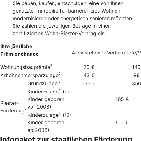
Sie bauen, kaufen, entschulden, eine von Ihnen
genutzte Immobilie für barrierefreies Wohnen
modernisieren oder energetisch sanieren möchten.
Sie zahlen die jeweiligen Beträge in einen
zertifizierten Wohn-Riester-Vertrag ein.
Ihre jährliche
Alleinstehende
Verheiratete/
Prämienchance
2
Wohnungsbauprämie
70 €
140
2
Arbeitnehmersparzulage
43 €
86
3
Grundzulage
175 €
350
4
Kinderzulage
(für
Kinder geboren
185 €
Riester-
vor 2008)
2
Förderung
4
Kinderzulage
(für
Kinder geboren
300 €
ab 2008)
Infopaket zur staatlichen Förderung