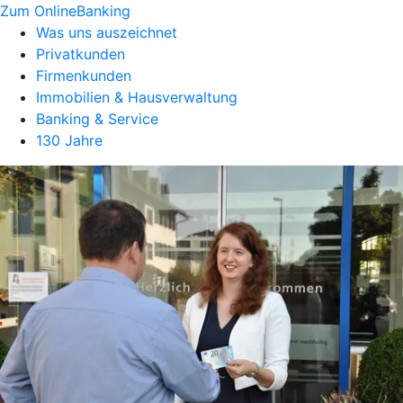
Zum OnlineBanking
Was uns auszeichnet
Privatkunden
Firmenkunden
Immobilien & Hausverwaltung
Banking & Service
130 Jahre